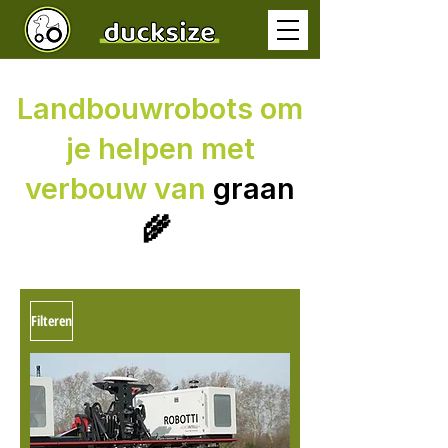
Landbouwrobots om
je helpen met
verbouw van
graan
🌾
Filteren