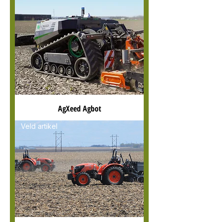
AgXeed Agbot
Veld artikel