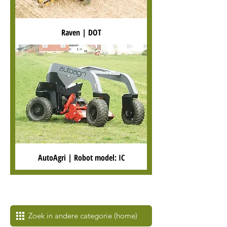
Raven | DOT
AutoAgri | Robot model: IC
Zoek in andere categorie (home)