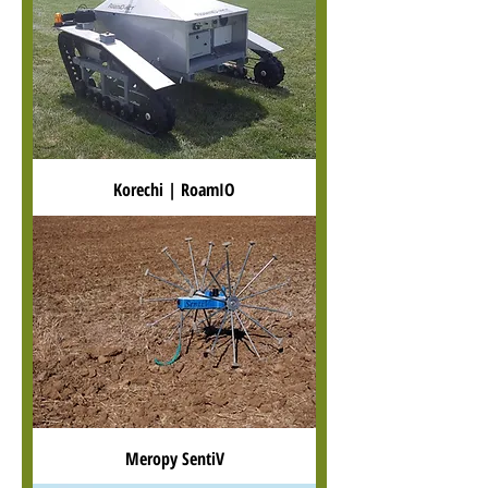
Korechi | RoamIO
Meropy SentiV