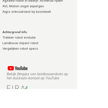
AgXeed-robot in bedrijf: Achteruit rijden
AVL Motion oogst asperges
Aigro onkruidrobot bij boomteelt
Achtergrond info
Trekker robot evolutie
Landbouw impact robot
Vergelijken robot specs
Bekijk filmpjes van landbouwrobots op
het ducksize-kanaal op YouTube
ducksize is media partner van World
FIRA, het landbouwrobot forum