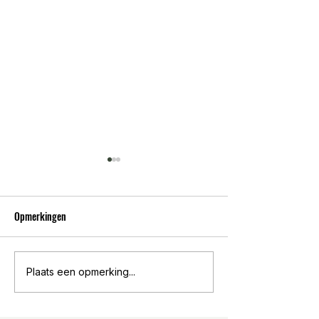
Opmerkingen
Robot componenten en
Open-source catalo
Plaats een opmerking...
complete platformen
landbouw